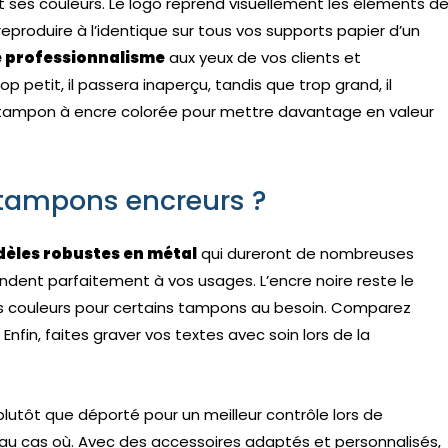
t ses couleurs. Le logo reprend visuellement les éléments d
produire à l’identique sur tous vos supports papier d’un
de professionnalisme
aux yeux de vos clients et
rop petit, il passera inaperçu, tandis que trop grand, il
n tampon à encre colorée pour mettre davantage en valeur
tampons encreurs ?
dèles robustes en métal
qui dureront de nombreuses
pondent parfaitement à vos usages. L’encre noire reste le
res couleurs pour certains tampons au besoin. Comparez
Enfin, faites graver vos textes avec soin lors de la
lutôt que déporté pour un meilleur contrôle lors de
au cas où. Avec des accessoires adaptés et personnalisés,