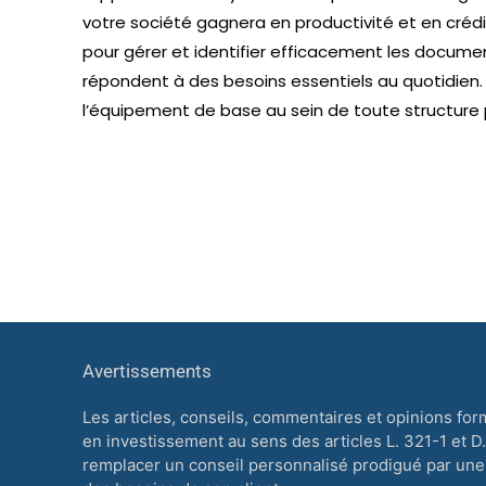
votre société gagnera en productivité et en crédi
pour gérer et identifier efficacement les documen
répondent à des besoins essentiels au quotidien. D
l’équipement de base au sein de toute structure 
Avertissements
Les articles, conseils, commentaires et opinions for
en investissement au sens des articles L. 321-1 et D
remplacer un conseil personnalisé prodigué par une 