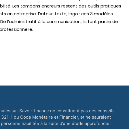
bilité. Les tampons encreurs restent des outils pratiques
ts en entreprise. Dateur, texte, logo : ces 3 modèles
e l’administratif à la communication, ils font partie de
professionnelle.
mulés sur Savoir-finance ne constituent pas des conseils
. 321-1 du Code Monétaire et Financier, et ne sauraient
personne habilitée à la suite d’une étude approfondie