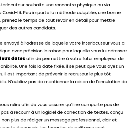
interlocuteur souhaite une rencontre physique ou via
la Covid-19. Peu importe la méthode adoptée, une bonne
, prenez le temps de tout revoir en détail pour mettre
uer des autres candidats.
re envoyé à l’adresse de laquelle votre interlocuteur vous a
dique avec précision la raison pour laquelle vous lui adressez
deux dates
afin de permettre à votre futur employeur de
ponibilité. Une fois la date fixée, il se peut que vous ayez un
 il est important de prévenir le recruteur le plus tôt
ble. N’oubliez pas de mentionner la raison de l’annulation de
ous relire afin de vous assurer qu’il ne comporte pas de
as à recourir à un logiciel de correction de textes, conçu
as non plus de rédiger un message professionnel, clair et
le poste à pourvoir. Les formules de politesse sont