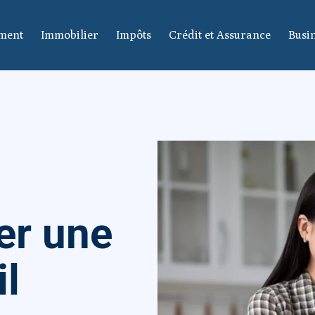
ement
Immobilier
Impôts
Crédit et Assurance
Busin
er une
l