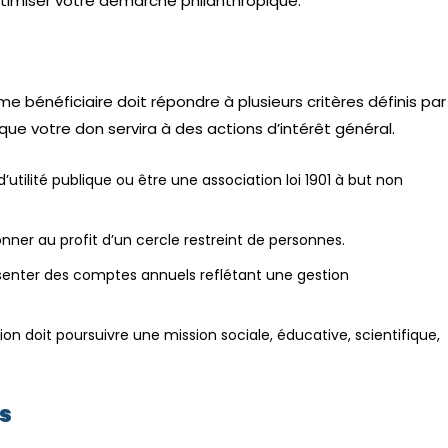
optimiser votre démarche philanthropique.
sme bénéficiaire doit répondre à plusieurs critères définis par
 que votre don servira à des actions d’intérêt général.
utilité publique ou être une association loi 1901 à but non
onner au profit d’un cercle restreint de personnes.
senter des comptes annuels reflétant une gestion
ion doit poursuivre une mission sociale, éducative, scientifique,
s