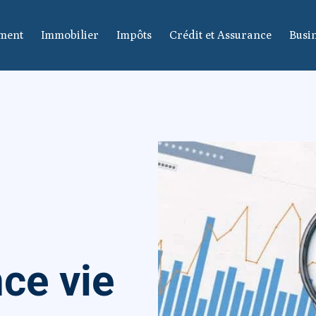
ement
Immobilier
Impôts
Crédit et Assurance
Busin
ce vie